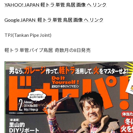
YAHOO! JAPAN 軽トラ 単管 鳥居 画像 へ リンク
Google JAPAN 軽トラ 単管 鳥居 画像 へ リンク
TPJ(Tankan Pipe Joint)
軽トラ 単管パイプ鳥居 奇数月の8日発売