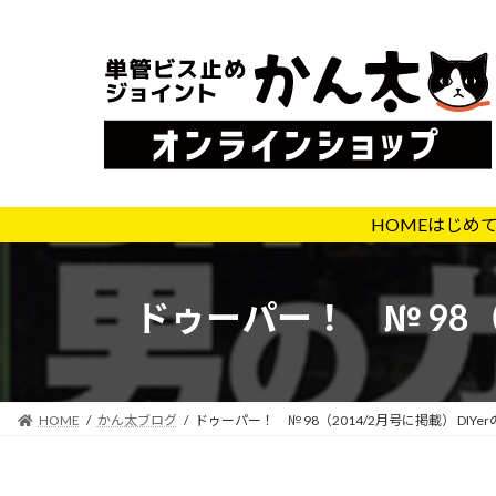
コ
ナ
ン
ビ
テ
ゲ
ン
ー
ツ
シ
へ
ョ
ス
ン
キ
に
HOME
はじめ
ッ
移
プ
動
ドゥーパー！ № 98（2
HOME
かん太ブログ
ドゥーパー！ № 98（2014/2月号に掲載） DIYer