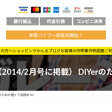
ての方へ
ショッピング
かん太ブログ
お客様の作例集
作例図面
ご
014/2月号に掲載） DIYerの
のための 軽トラ活用術 TPJ