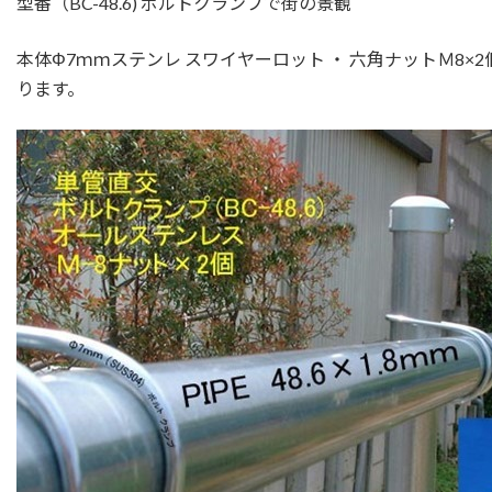
型番（BC-48.6) ボルトクランプで街の景観
本体Φ7ｍｍステンレ スワイヤーロット ・ 六角ナットＭ8×
ります。