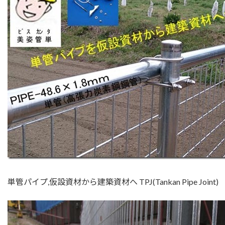
単管パイプ,仮設資材から建築資材へ TPJ(Tankan Pipe Joint)