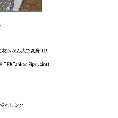
J
資材へかん太で変身 TPJ
nkan Pipr Joint)
e 画像へリンク