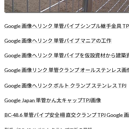
Google 画像へリンク 単管パイプ シンプル継手金具 TP
Google 画像ヘリンク 単管パイプ マニアの工作
Google 画像へリンク 単管パイプを仮設資材から建築
Google 画像リンク 単管クランプ オールステンレス画像 TPJ(Ta
Google 画像へリンク ボルト クランプ ステンレス TPJ
Google Japan 単管かん太キャップTPJ画像
BC-48.6 単管パイプ安全柵 直交クランプ TPJ Googl