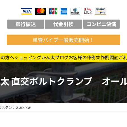
ての方へ
ショッピング
かん太ブログ
お客様の作例集
作例図面
ご
 直交ボルトクランプ オールス
テンレス 3D-PDF