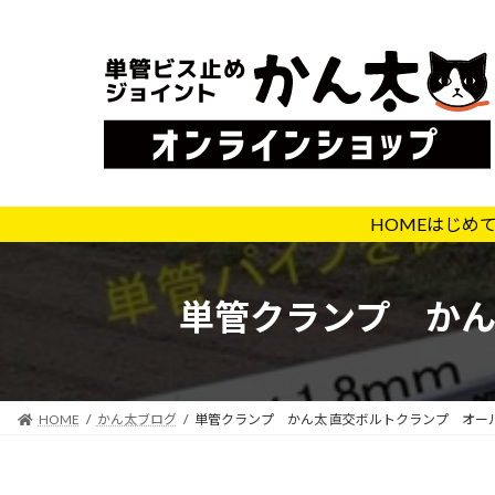
コ
ナ
ン
ビ
テ
ゲ
ン
ー
ツ
シ
へ
ョ
ス
ン
キ
に
HOME
はじめ
ッ
移
プ
動
単管クランプ かん太
HOME
かん太ブログ
単管クランプ かん太 直交ボルトクランプ オールス