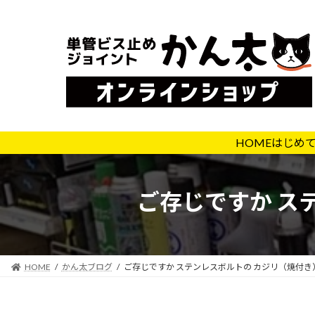
コ
ナ
ン
ビ
テ
ゲ
ン
ー
ツ
シ
へ
ョ
ス
ン
キ
に
HOME
はじめ
ッ
移
プ
動
ご存じですか ステ
HOME
かん太ブログ
ご存じですか ステンレスボルトの カジリ（焼付き）単