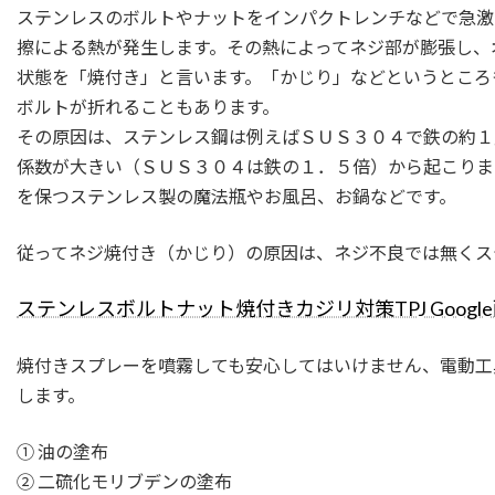
ステンレスのボルトやナットをインパクトレンチなどで急激
擦による熱が発生します。その熱によってネジ部が膨張し、
状態を「焼付き」と言います。「かじり」などというところ
ボルトが折れることもあります。
その原因は、ステンレス鋼は例えばＳＵＳ３０４で鉄の約１
係数が大きい（ＳＵＳ３０４は鉄の１．５倍）から起こりま
を保つステンレス製の魔法瓶やお風呂、お鍋などです。
従ってネジ焼付き（かじり）の原因は、ネジ不良では無くス
ステンレスボルトナット焼付きカジリ対策TPJ Googl
焼付きスプレーを噴霧しても安心してはいけません、電動工
します。
① 油の塗布
② 二硫化モリブデンの塗布