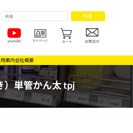
検索
利用案内
会社概要
）単管かん太 tpj