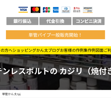
ての方へ
ショッピング
かん太ブログ
お客様の作例集
作例図面
ご
ンレスボルトの カジリ（焼付き
管かん太 tpj