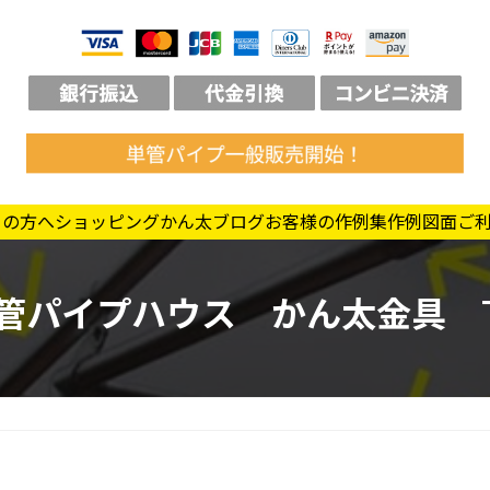
ての方へ
ショッピング
かん太ブログ
お客様の作例集
作例図面
ご
管パイプハウス かん太金具 T