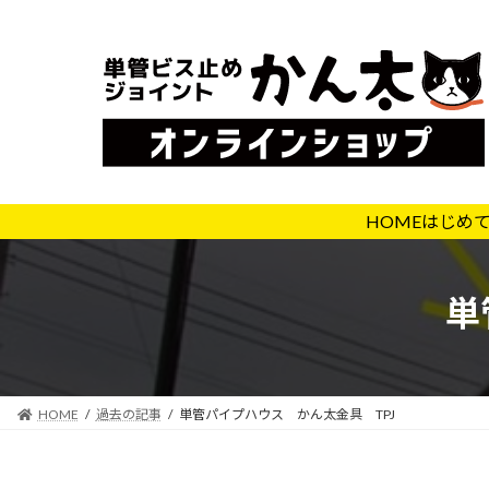
コ
ナ
ン
ビ
テ
ゲ
ン
ー
ツ
シ
へ
ョ
ス
ン
キ
に
HOME
はじめ
ッ
移
プ
動
単
HOME
過去の記事
単管パイプハウス かん太金具 TPJ