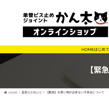
コ
ナ
ン
ビ
テ
ゲ
ン
ー
ツ
シ
へ
ョ
ス
ン
キ
に
HOME
はじめ
ッ
移
プ
動
【緊
HOME
重要なお知らせ
【緊急】お買い物が出来ない不具合について