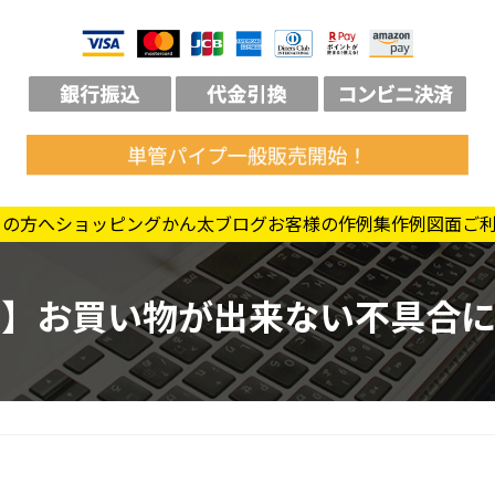
ての方へ
ショッピング
かん太ブログ
お客様の作例集
作例図面
ご
急】お買い物が出来ない不具合に