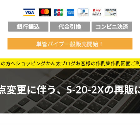
ての方へ
ショッピング
かん太ブログ
お客様の作例集
作例図面
ご
点変更に伴う、S-20-2Xの再販