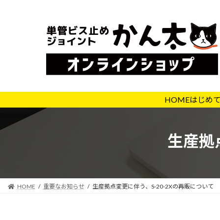
コ
ナ
ン
ビ
テ
ゲ
ン
ー
ツ
シ
へ
ョ
ス
ン
キ
に
HOME
はじめ
ッ
移
プ
動
生産拠
HOME
重要なお知らせ
生産拠点変更に伴う、S-20-2Xの再販について