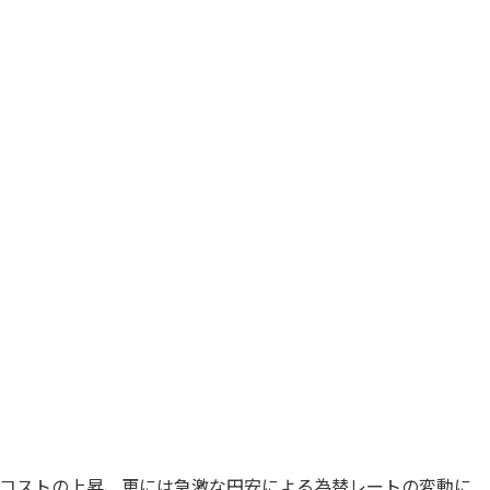
コストの上昇、更には急激な円安による為替レートの変動に