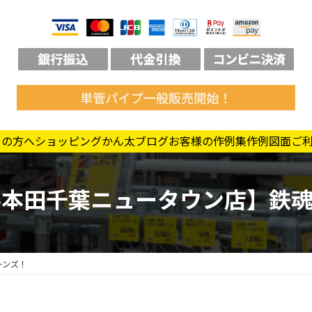
ての方へ
ショッピング
かん太ブログ
お客様の作例集
作例図面
ご
ル本田千葉ニュータウン店】鉄魂
ーンズ！