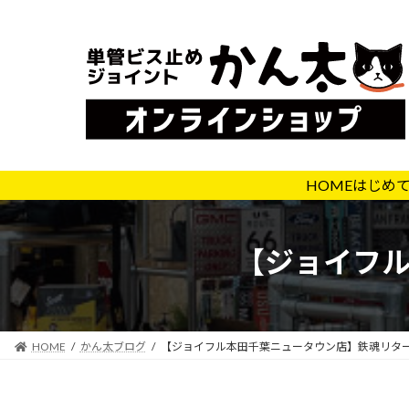
コ
ナ
ン
ビ
テ
ゲ
ン
ー
ツ
シ
へ
ョ
ス
ン
キ
に
HOME
はじめ
ッ
移
プ
動
【ジョイフ
HOME
かん太ブログ
【ジョイフル本田千葉ニュータウン店】鉄魂リタ