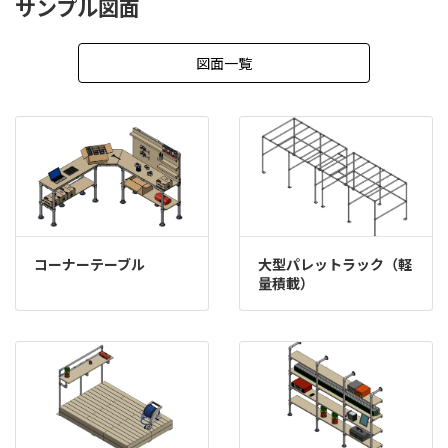
サンプル図面
シ
ョ
図面一覧
ン
コーナーテーブル
大型パレットラック（軽
量積載）