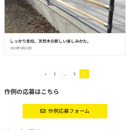
しっかり支柱。天然木の新しい楽しみかた。
2019年5月22日
投
«
1
…
5
6
固
固
固
定
定
定
稿
ペ
ペ
ペ
作例の応募はこちら
ー
ー
ー
ナ
ジ
ジ
ジ
ビ
作例応募フォーム
ゲ
ー