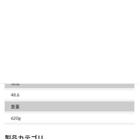
詳細情報
型番
Z-8-1SB
販売個数
1個単価
規格
48.6
重量
620g
製品カテゴリ