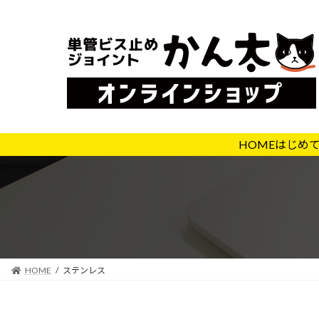
コ
ナ
ン
ビ
テ
ゲ
ン
ー
ツ
シ
へ
ョ
ス
ン
キ
に
HOME
はじめ
ッ
移
プ
動
HOME
ステンレス