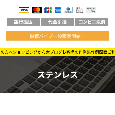
ての方へ
ショッピング
かん太ブログ
お客様の作例集
作例図面
ご
ステンレス