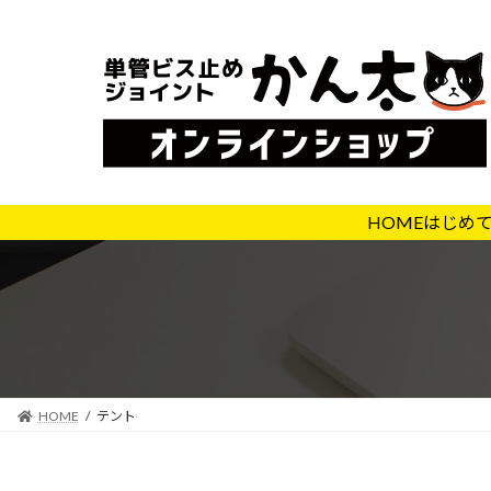
コ
ナ
ン
ビ
テ
ゲ
ン
ー
ツ
シ
へ
ョ
ス
ン
キ
に
HOME
はじめ
ッ
移
プ
動
HOME
テント