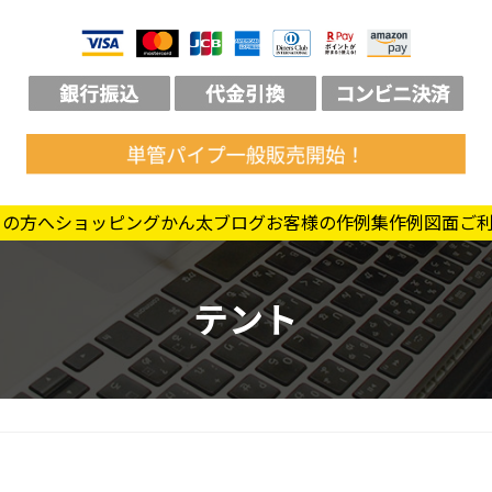
ての方へ
ショッピング
かん太ブログ
お客様の作例集
作例図面
ご
テント