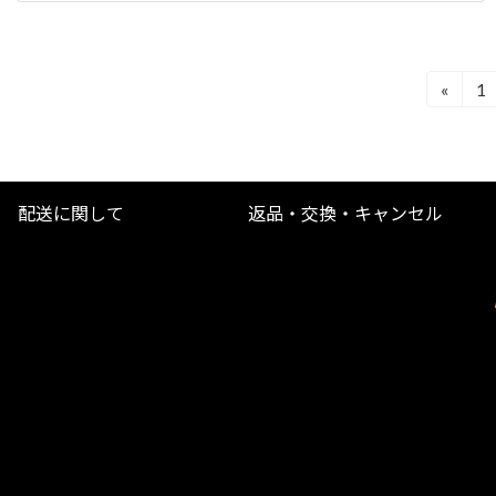
投
«
1
固
定
稿
ペ
ナ
ー
ジ
ビ
配送に関して
返品・交換・キャンセル
ゲ
ー
シ
ョ
ン