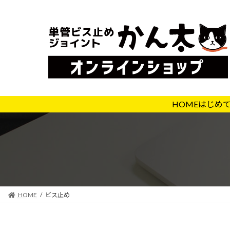
コ
ナ
ン
ビ
テ
ゲ
ン
ー
ツ
シ
へ
ョ
ス
ン
キ
に
HOME
はじめ
ッ
移
プ
動
HOME
ビス止め