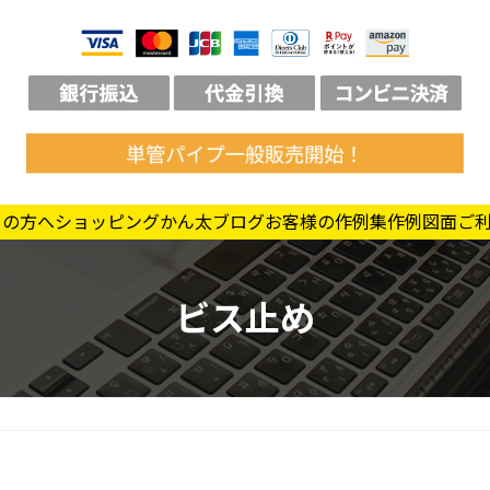
ての方へ
ショッピング
かん太ブログ
お客様の作例集
作例図面
ご
ビス止め