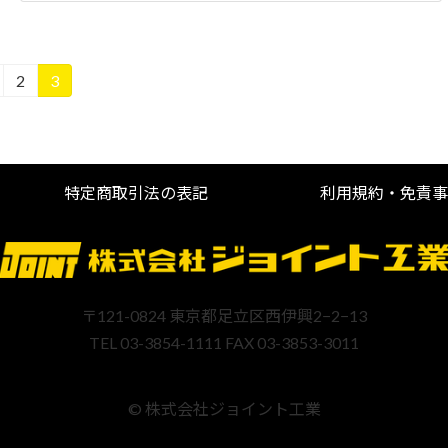
2
3
固
固
定
定
ペ
ペ
ー
ー
ジ
ジ
特定商取引法の表記
利用規約・免責事
〒121-0824 東京都足立区西伊興2−2−13
TEL 03-3854-1111 FAX 03-3853-3011
© 株式会社ジョイント工業